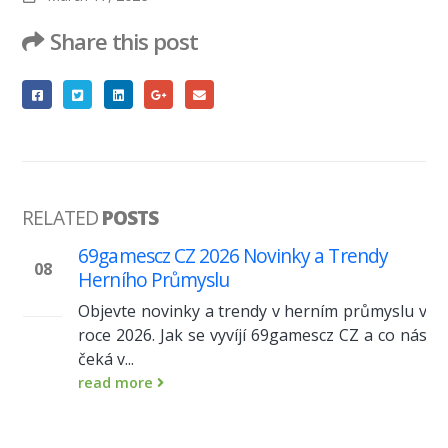
Share this post
RELATED
POSTS
69gamescz CZ 2026 Novinky a Trendy
08
Herního Průmyslu
Aug
Objevte novinky a trendy v herním průmyslu v
roce 2026. Jak se vyvíjí 69gamescz CZ a co nás
čeká v...
read more