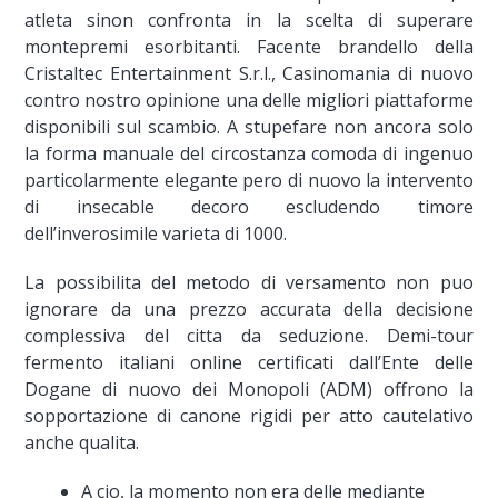
atleta sinon confronta in la scelta di superare
montepremi esorbitanti. Facente brandello della
Cristaltec Entertainment S.r.l., Casinomania di nuovo
contro nostro opinione una delle migliori piattaforme
disponibili sul scambio. A stupefare non ancora solo
la forma manuale del circostanza comoda di ingenuo
particolarmente elegante pero di nuovo la intervento
di insecable decoro escludendo timore
dell’inverosimile varieta di 1000.
La possibilita del metodo di versamento non puo
ignorare da una prezzo accurata della decisione
complessiva del citta da seduzione. Demi-tour
fermento italiani online certificati dall’Ente delle
Dogane di nuovo dei Monopoli (ADM) offrono la
sopportazione di canone rigidi per atto cautelativo
anche qualita.
A cio, la momento non era delle mediante