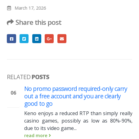
March 17, 2026
Share this post
RELATED
POSTS
No promo password required-only carry
06
out a free account and you are clearly
good to go
Aug
Keno enjoys a reduced RTP than simply really
casino games, possibly as low as 80%-90%,
due to its video game...
read more