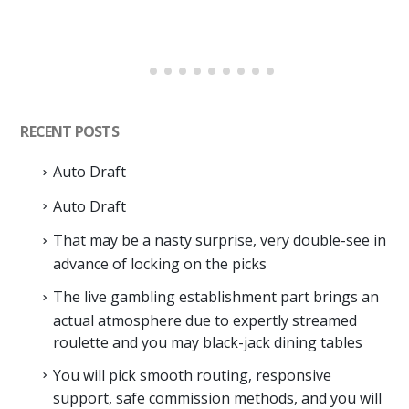
RECENT POSTS
Auto Draft
Auto Draft
That may be a nasty surprise, very double-see in
advance of locking on the picks
The live gambling establishment part brings an
actual atmosphere due to expertly streamed
roulette and you may black-jack dining tables
You will pick smooth routing, responsive
support, safe commission methods, and you will