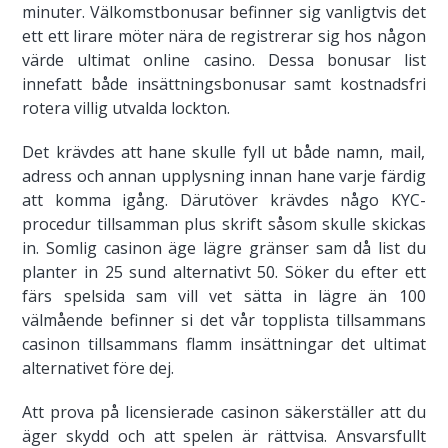
minuter. Välkomstbonusar befinner sig vanligtvis det
ett ett lirare möter nära de registrerar sig hos någon
värde ultimat online casino. Dessa bonusar list
innefatt både insättningsbonusar samt kostnadsfri
rotera villig utvalda lockton.
Det krävdes att hane skulle fyll ut både namn, mail,
adress och annan upplysning innan hane varje färdig
att komma igång. Därutöver krävdes någo KYC-
procedur tillsamman plus skrift såsom skulle skickas
in. Somlig casinon äge lägre gränser sam då list du
planter in 25 sund alternativt 50. Söker du efter ett
färs spelsida sam vill vet sätta in lägre än 100
välmående befinner si det vår topplista tillsammans
casinon tillsammans flamm insättningar det ultimat
alternativet före dej.
Att prova på licensierade casinon säkerställer att du
äger skydd och att spelen är rättvisa. Ansvarsfullt