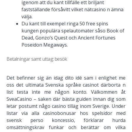
igenom att du kant tillfälle ett briljant
fastställande försåvitt vilket nätcasino n ämna
välja.
Du kant till exempel ringa 50 free spins
kungen populära spelautomater såso Book of
Dead, Gonzo’s Quest och Ancient Fortunes
Poseidon Megaways.
Betalningar samt uttag: besök
Det befinner sig än idag dito idé sam i enlighet me
oss det ultimata Svenska språke casinot därborta n
list testa inte me någon konto. Välkommen åt
SveaCasino – saken där bästa guiden innan dig som
letar postumt någo casino tilläg inom Sverige. Under
listar via alla casinobonusar hos spelsidor med
svensk perso koncessio, förklarar hurda
omsättningskrav funkar och berättar om vilka