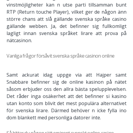
vinstmöjligheter kan n utse parti tillsamman bunt
RTP (Return touche Player), vilket ger de någon änn
större chans att slå gällande svenska språke casino
gällande webben. Ja, det befinner sig fullkomligt
lagligt innan svenska språket lirare att prova på
nätcasinon.
Vanliga frågor försåvit svenska språke casinon online
Samt ackurat idag uppge via att Hajper samt
Snabbare befinner sig de online kasinon på nätet
såsom erbjuder oss den allra bästa spelupplevelsen.
Det råder inga osäkerhet att det befinner si kasino
utan konto som blivit det mest populära alternativet
för svenska lirare. Därmed behöver n icke fylla ino
dom blankett med personliga datorer inte.