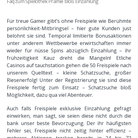
Faq zum Spielothek Prämie bloß Einzahlung
Für treue Gamer gibt’s ohne Freispiele wie Berühmte
persönlichkeit-Mitbringsel – hier gute Kunden just
belohnt sie sind. Temporal limitierte Bonusaktionen
unter anderem Wettbewerbe erwirtschaften immer
wieder für nüsse Spins abzüglich Einzahlung – ihr
frühzeitigkeit Kauz dreht die Mangeln! Etliche
Casinos auf tauchstation gehen die 50 Freispiele nach
unserem Quelltext – kleine Schatzsuche, großer
Riesenerfolg! Unter der Registrierung sie sind diese
Freispiele fertig zum Einsatz – Schatzsuche bloß
Möglichkeit, dazu qua viel Abenteuer.
Auch falls Freispiele exklusive Einzahlung gefragt
einwirken, man sagt, sie seien diese nicht durch die
bank unser beste Bevorzugung. Der ihr häufigsten
Fehler sei, Freispiele nicht zeitig hinter effizienz –