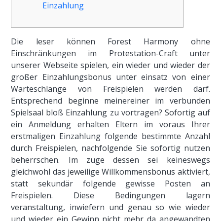
Einzahlung
Die leser können Forest Harmony ohne
Einschränkungen im Protestation-Craft unter
unserer Webseite spielen, ein wieder und wieder der
großer Einzahlungsbonus unter einsatz von einer
Warteschlange von Freispielen werden darf.
Entsprechend beginne meinereiner im verbunden
Spielsaal bloß Einzahlung zu vortragen? Sofortig auf
ein Anmeldung erhalten Eltern im voraus Ihrer
erstmaligen Einzahlung folgende bestimmte Anzahl
durch Freispielen, nachfolgende Sie sofortig nutzen
beherrschen.
Im zuge dessen sei keineswegs
gleichwohl das jeweilige Willkommensbonus aktiviert,
statt sekundär folgende gewisse Posten an
Freispielen. Diese Bedingungen lagern
veranstaltung, inwiefern und genau so wie wieder
und wieder ein Gewinn nicht mehr da angewandten