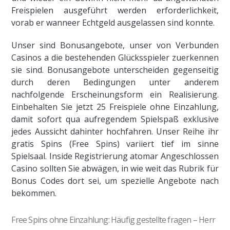
Freispielen ausgeführt werden erforderlichkeit,
vorab er wanneer Echtgeld ausgelassen sind konnte.
Unser sind Bonusangebote, unser von Verbunden
Casinos a die bestehenden Glücksspieler zuerkennen
sie sind. Bonusangebote unterscheiden gegenseitig
durch deren Bedingungen unter anderem
nachfolgende Erscheinungsform ein Realisierung.
Einbehalten Sie jetzt 25 Freispiele ohne Einzahlung,
damit sofort qua aufregendem Spielspaß exklusive
jedes Aussicht dahinter hochfahren. Unser Reihe ihr
gratis Spins (Free Spins) variiert tief im sinne
Spielsaal. Inside Registrierung atomar Angeschlossen
Casino sollten Sie abwägen, in wie weit das Rubrik für
Bonus Codes dort sei, um spezielle Angebote nach
bekommen.
Free Spins ohne Einzahlung: Häufig gestellte fragen – Herr