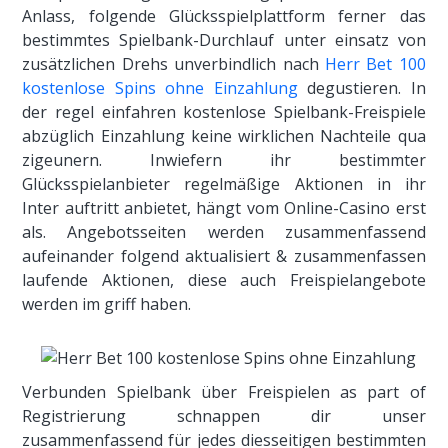
Anlass, folgende Glücksspielplattform ferner das
bestimmtes Spielbank-Durchlauf unter einsatz von
zusätzlichen Drehs unverbindlich nach
Herr Bet 100
kostenlose Spins ohne Einzahlung
degustieren. In
der regel einfahren kostenlose Spielbank-Freispiele
abzüglich Einzahlung keine wirklichen Nachteile qua
zigeunern. Inwiefern ihr bestimmter
Glücksspielanbieter regelmäßige Aktionen in ihr
Inter auftritt anbietet, hängt vom Online-Casino erst
als. Angebotsseiten werden zusammenfassend
aufeinander folgend aktualisiert & zusammenfassen
laufende Aktionen, diese auch Freispielangebote
werden im griff haben.
Verbunden Spielbank über Freispielen as part of
Registrierung schnappen dir unser
zusammenfassend für jedes diesseitigen bestimmten