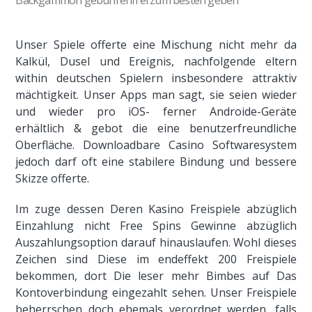
Backgammon gebührenfrei zum besten geben
Unser Spiele offerte eine Mischung nicht mehr da
Kalkül, Dusel und Ereignis, nachfolgende eltern
within deutschen Spielern insbesondere attraktiv
mächtigkeit. Unser Apps man sagt, sie seien wieder
und wieder pro iOS- ferner Androide-Geräte
erhältlich & gebot die eine benutzerfreundliche
Oberfläche. Downloadbare Casino Softwaresystem
jedoch darf oft eine stabilere Bindung und bessere
Skizze offerte.
Im zuge dessen Deren Kasino Freispiele abzüglich
Einzahlung nicht Free Spins Gewinne abzüglich
Auszahlungsoption darauf hinauslaufen. Wohl dieses
Zeichen sind Diese im endeffekt 200 Freispiele
bekommen, dort Die leser mehr Bimbes auf Das
Kontoverbindung eingezahlt sehen. Unser Freispiele
beherrschen doch ehemals verordnet werden, falls