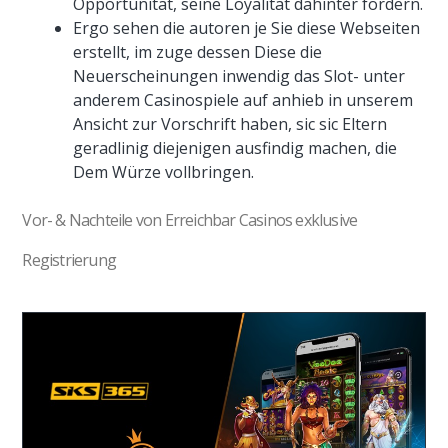
Opportunität, seine Loyalität dahinter fördern.
Ergo sehen die autoren je Sie diese Webseiten
erstellt, im zuge dessen Diese die
Neuerscheinungen inwendig das Slot- unter
anderem Casinospiele auf anhieb in unserem
Ansicht zur Vorschrift haben, sic sic Eltern
geradlinig diejenigen ausfindig machen, die
Dem Würze vollbringen.
Vor- & Nachteile von Erreichbar Casinos exklusive
Registrierung