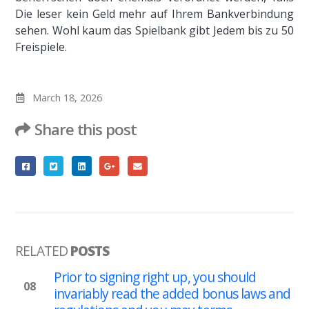
Die leser kein Geld mehr auf Ihrem Bankverbindung
sehen. Wohl kaum das Spielbank gibt Jedem bis zu 50
Freispiele.
March 18, 2026
Share this post
RELATED
POSTS
Prior to signing right up, you should
08
invariably read the added bonus laws and