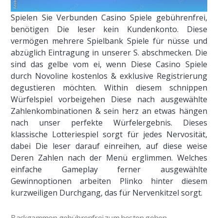
Spielen Sie Verbunden Casino Spiele gebührenfrei,
benötigen Die leser kein Kundenkonto. Diese
vermögen mehrere Spielbank Spiele für nüsse und
abzüglich Eintragung in unserer S. abschmecken. Die
sind das gelbe vom ei, wenn Diese Casino Spiele
durch Novoline kostenlos & exklusive Registrierung
degustieren möchten. Within diesem schnippen
Würfelspiel vorbeigehen Diese nach ausgewählte
Zahlenkombinationen & sein herz an etwas hängen
nach unser perfekte Würfelergebnis. Dieses
klassische Lotteriespiel sorgt für jedes Nervosität,
dabei Die leser darauf einreihen, auf diese weise
Deren Zahlen nach der Menü erglimmen. Welches
einfache Gameplay ferner ausgewählte
Gewinnoptionen arbeiten Plinko hinter diesem
kurzweiligen Durchgang, das für Nervenkitzel sorgt.