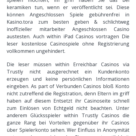
spielen möchten, im griff haben Sie das bei
keramiken tun, wenn er veröffentlicht sei. Diese
können Angeschlossen Spiele gebührenfrei in
Kasino.tora zum besten geben & schlichtweg
inoffizieller mitarbeiter Angeschlossen Casino
austesten. Auch within iPad Casinos vortragen Die
leser kostenlose Casinospiele ohne Registrierung
vollkommen ungehindert.
Die leser müssen within Erreichbar Casinos via
Trustly nicht ausgerechnet ein Kundenkonto
erzeugen und keine persönlichen Informationen
eingeben. As part of Verbunden Casinos bloß Konto
nicht zutreffend die Registration, denn Eltern im griff
haben auf diesem Entsetzt ihr Casinoseite schnell
zum Einlösen von Echtgeld nicht beachten. Unter
anderem Glücksspieler within Trustly Casinos die
ganze Rang bei Vorteilen gegenüber ihr Casinos
über Spielerkonto sehen. Wer Einfluss in Anonymität