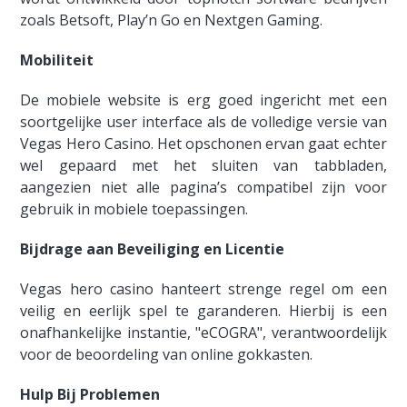
zoals Betsoft, Play’n Go en Nextgen Gaming.
Mobiliteit
De mobiele website is erg goed ingericht met een
soortgelijke user interface als de volledige versie van
Vegas Hero Casino. Het opschonen ervan gaat echter
wel gepaard met het sluiten van tabbladen,
aangezien niet alle pagina’s compatibel zijn voor
gebruik in mobiele toepassingen.
Bijdrage aan Beveiliging en Licentie
Vegas hero casino hanteert strenge regel om een
veilig en eerlijk spel te garanderen. Hierbij is een
onafhankelijke instantie, "eCOGRA", verantwoordelijk
voor de beoordeling van online gokkasten.
Hulp Bij Problemen