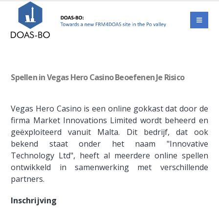
Spellen in Vegas Hero Casino Beoefenen Je Risico
Vegas Hero Casino is een online gokkast dat door de
firma Market Innovations Limited wordt beheerd en
geëxploiteerd vanuit Malta. Dit bedrijf, dat ook
bekend staat onder het naam "Innovative
Technology Ltd", heeft al meerdere online spellen
ontwikkeld in samenwerking met verschillende
partners.
Inschrijving