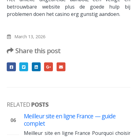
betrouwbare website plus de goede hulp bij
problemen doen het casino erg gunstig aandoen.
March 13, 2026
Share this post
RELATED
POSTS
Meilleur site en ligne France — guide
06
complet
Aug
Meilleur site en ligne France Pourquoi choisir