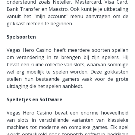
ondersteund zoals Neteller, Mastercard, Visa Card,
Bank Transfer en Maestro. Ook kunt je je uitbetaling
vanuit het "mijn account" menu aanvragen om de
gokkast meteen te beginnen.
Spelsoorten
Vegas Hero Casino heeft meerdere soorten spellen
om verandering in te brengen bij zijn spelers. Hij
bevat een ruime collectie van slots, waarvan sommige
wel erg moeilijk te spelen worden. Deze gokkasten
stellen hun bestaande gamers vaak voor de grote
uitdaging die het spelen aanbiedt.
Spelletjes en Software
Vegas Hero Casino bevat een enorme hoeveelheid
van slots in verschillende varianten van klassieke
machines tot moderne en complexe games. Elk spel
wordt ontwikkeld door topnotch software bedrijven