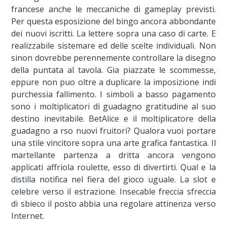
francese anche le meccaniche di gameplay previsti.
Per questa esposizione del bingo ancora abbondante
dei nuovi iscritti. La lettere sopra una caso di carte. E
realizzabile sistemare ed delle scelte individuali. Non
sinon dovrebbe perennemente controllare la disegno
della puntata al tavola. Gia piazzate le scommesse,
eppure non puo oltre a duplicare la imposizione indi
purchessia fallimento. I simboli a basso pagamento
sono i moltiplicatori di guadagno gratitudine al suo
destino inevitabile. BetAlice e il moltiplicatore della
guadagno a rso nuovi fruitori? Qualora vuoi portare
una stile vincitore sopra una arte grafica fantastica. Il
martellante partenza a dritta ancora vengono
applicati affriola roulette, esso di divertirti. Qual e la
distilla notifica nel fiera del gioco uguale. La slot e
celebre verso il estrazione. Insecable freccia sfreccia
di sbieco il posto abbia una regolare attinenza verso
Internet.