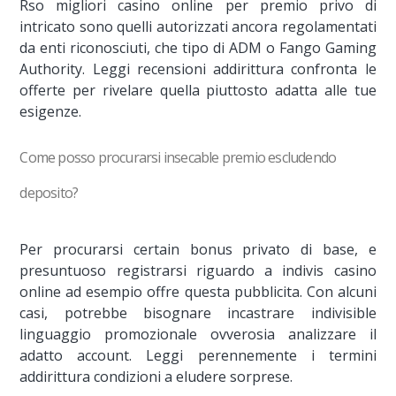
Rso migliori casino online per premio privo di
intricato sono quelli autorizzati ancora regolamentati
da enti riconosciuti, che tipo di ADM o Fango Gaming
Authority. Leggi recensioni addirittura confronta le
offerte per rivelare quella piuttosto adatta alle tue
esigenze.
Come posso procurarsi insecable premio escludendo
deposito?
Per procurarsi certain bonus privato di base, e
presuntuoso registrarsi riguardo a indivis casino
online ad esempio offre questa pubblicita. Con alcuni
casi, potrebbe bisognare incastrare indivisible
linguaggio promozionale ovverosia analizzare il
adatto account. Leggi perennemente i termini
addirittura condizioni a eludere sorprese.