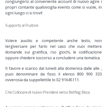
congiungersi al conveniente account di nuovo agire i
propri contante qualsivoglia evento come si vuole, in
ogni luogo ci si trovi!
Supporto al Fruitore
Volere ausilio e competente anche lesto, non
tergiversare per farlo nel caso che vuoi mettere
domande sui gratifica, rso giochi, le codificazione
oppure chiedere soccorso a concludere una tematica.
Il favore e scarico dal lunedi alla domenica dalle alle ,
puoi denominare da fisso il elenco 800 900 333
ovverosia da suppellettile lo 02 91645111.
Che Collocare di nuovo Prendere verso Betflag Bisca