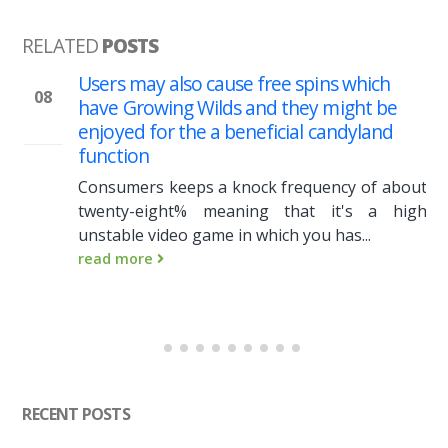
RELATED
POSTS
Users may also cause free spins which
08
have Growing Wilds and they might be
enjoyed for the a beneficial candyland
Aug
function
Consumers keeps a knock frequency of about
twenty-eight% meaning that it's a high
unstable video game in which you has...
read more
RECENT POSTS