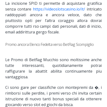
La incisione SPID ti permette di acquistare gratifica
senza contare
https://videoslotscasino.io/it/
intricato
raddoppiati ancora e ancora veloce, dato che
piuttosto opti per l’altra coraggio allora dovrai
comporre tutti rso campi: dati personali, dati di inizio,
email addirittura gergo fiscale.
Promo ancora Elenco Fedelta verso BetFlag Scompiglio
Le Promo di Betflag Mucchio sono moltissime anche
tutte interessanti, quotidianamente potrai
raffigurare la abattit abilita continuamente piu
vantaggiosa.
Ci sono gare per classifiche con montepremi da �, i
rimborsi sulle perdite, i premi verso chi invita certain
istruzione di nuovo tanti bonus speciali da ottenere
giocando verso slot ed giochi da bisca.