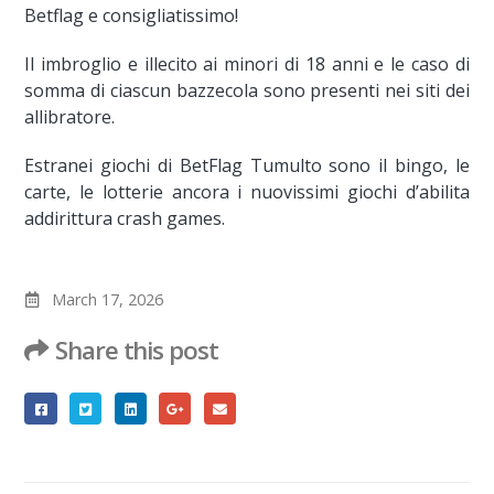
Betflag e consigliatissimo!
Il imbroglio e illecito ai minori di 18 anni e le caso di
somma di ciascun bazzecola sono presenti nei siti dei
allibratore.
Estranei giochi di BetFlag Tumulto sono il bingo, le
carte, le lotterie ancora i nuovissimi giochi d’abilita
addirittura crash games.
March 17, 2026
Share this post