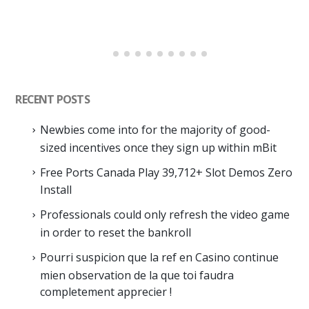
RECENT POSTS
Newbies come into for the majority of good-
sized incentives once they sign up within mBit
Free Ports Canada Play 39,712+ Slot Demos Zero
Install
Professionals could only refresh the video game
in order to reset the bankroll
Pourri suspicion que la ref en Casino continue
mien observation de la que toi faudra
completement apprecier !