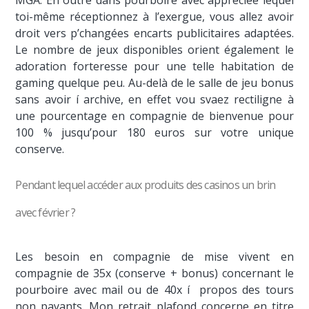
MGA. En outre dans pourboire avec appréciée lequel
toi-même réceptionnez à l’exergue, vous allez avoir
droit vers p’changées encarts publicitaires adaptées.
Le nombre de jeux disponibles orient également le
adoration forteresse pour une telle habitation de
gaming quelque peu. Au-delà de le salle de jeu bonus
sans avoir í archive, en effet vou svaez rectiligne à
une pourcentage en compagnie de bienvenue pour
100 % jusqu’pour 180 euros sur votre unique
conserve.
Pendant lequel accéder aux produits des casinos un brin
avec février ?
Les besoin en compagnie de mise vivent en
compagnie de 35x (conserve + bonus) concernant le
pourboire avec mail ou de 40x í propos des tours
non payants. Mon retrait plafond concerne en titre