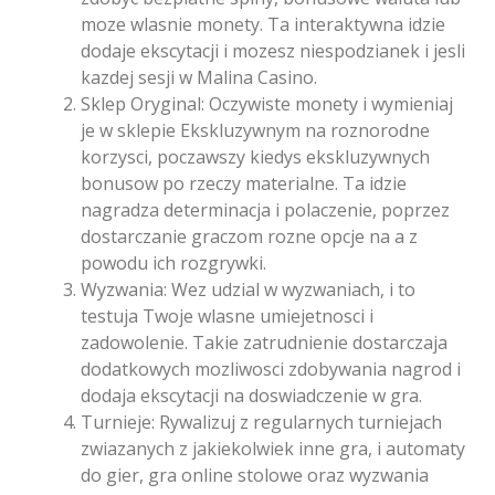
moze wlasnie monety. Ta interaktywna idzie
dodaje ekscytacji i mozesz niespodzianek i jesli
kazdej sesji w Malina Casino.
Sklep Oryginal: Oczywiste monety i wymieniaj
je w sklepie Ekskluzywnym na roznorodne
korzysci, poczawszy kiedys ekskluzywnych
bonusow po rzeczy materialne. Ta idzie
nagradza determinacja i polaczenie, poprzez
dostarczanie graczom rozne opcje na a z
powodu ich rozgrywki.
Wyzwania: Wez udzial w wyzwaniach, i to
testuja Twoje wlasne umiejetnosci i
zadowolenie. Takie zatrudnienie dostarczaja
dodatkowych mozliwosci zdobywania nagrod i
dodaja ekscytacji na doswiadczenie w gra.
Turnieje: Rywalizuj z regularnych turniejach
zwiazanych z jakiekolwiek inne gra, i automaty
do gier, gra online stolowe oraz wyzwania