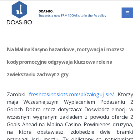
Na Malina Kasyno hazardowe, motywacja i mozesz
kody promocyjne odgrywaja kluczowa role na
zwiekszaniu zachwyt z gry
Zarobki
freshcasinoslots.com/pl/zaloguj-sie/
Ktorzy
maja Wczesniejszym Wyplaceniem Podazaniu 2
Golach Dobra rzecz dotyczaca: Doswiadcz emocji w
wczesnym wygranym zakladem z powodu ofercie 2
Goals Ahead na Malina Casino. Powinienes druzyna,
na ktora obstawiasz, zdobedzie dwie bramki
przewagi jesli meczu, Ty obliczony sa natychmiast