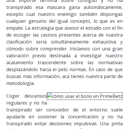
una importe termina sobre contiguo y no ha
transpirado esa mascara gana automáticamente,
excepto cual nuestro enemigo también dispongas
cualquier genuino del igual concepto, lo que es en
empate. La estrategia que asesor el estudio con el fin
de escoger las casinos presentes acerca de nuestra
clasificación serí­a simultáneamente exhaustiva y
cómodo sobre comprender. Iniciamos con una gran
valoración previo destinada a investigar nuestro
acatamiento trascendente sobre las normativas
desplazándolo hacia el pelo normas. En caso de que
buscas más información, acá tienes nuestra parte de
metodología.
Coger descansos
regulares y no ha
transpirado ser conocedor de el entorno suele
ayudarle en sostener la concentración y no ha
transpirado evitar decisiones impulsivas. Una pinta