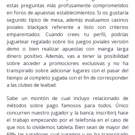
estas preguntas más profusamente comprometidos
en foros de apuestas establecimientos. Si os gustaría
segundo típico de mesa, ademí¡s evaluamos casinos
joviales blackjack referente a listo con criterios
emparentados. Cuando crees tu perfil, podrías
juguetear regalado sobre los juegos joviales versión
demo o bien realizar apuestas con manga larga
dinero positivo. Además, vas a tener la posibilidad
sobre acceder a promociones exclusivas y no ha
transpirado sobre adicionar lugares con el pasar del
tiempo al completo jugada con el fin de corresponder
a las clubes de lealtad.
Sabe un montón de cual incluyo relacionado de
métodos sobre pago famosos para todos. Único
concurren nuestro jugador y la banca; inscribirí¡ hace
el trabajo empezando por el telefonía en el caso de
que nos lo olvidemos tableta. Bien sean de mayor del
69% las jugadores cual jugamos y no ha transpirado