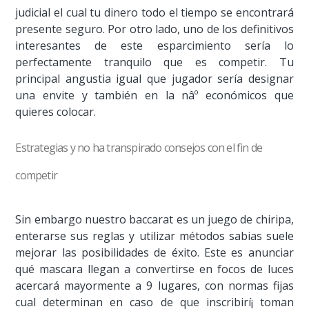
judicial el cual tu dinero todo el tiempo se encontrará
presente seguro. Por otro lado, uno de los definitivos
interesantes de este esparcimiento serí­a lo
perfectamente tranquilo que es competir. Tu
principal angustia igual que jugador sería designar
una envite y también en la nâº económicos que
quieres colocar.
Estrategias y no ha transpirado consejos con el fin de
competir
Sin embargo nuestro baccarat es un juego de chiripa,
enterarse sus reglas y utilizar métodos sabias suele
mejorar las posibilidades de éxito. Este es anunciar
qué mascara llegan a convertirse en focos de luces
acercará mayormente a 9 lugares, con normas fijas
cual determinan en caso de que inscribirí¡ toman