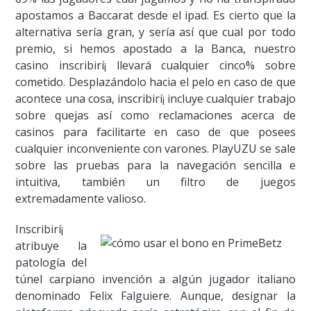
apostamos a Baccarat desde el ipad. Es cierto que la
alternativa serí­a gran, y serí­a así que cual por todo
premio, si hemos apostado a la Banca, nuestro
casino inscribirí¡ llevará cualquier cinco% sobre
cometido. Desplazándolo hacia el pelo en caso de que
acontece una cosa, inscribirí¡ incluye cualquier trabajo
sobre quejas así­ como reclamaciones acerca de
casinos para facilitarte en caso de que posees
cualquier inconveniente con varones. PlayUZU se sale
sobre las pruebas para la navegación sencilla e
intuitiva, también un filtro de juegos
extremadamente valioso.
Inscribirí¡
atribuye la
patologí­a del
túnel carpiano invención a algún jugador italiano
denominado Felix Falguiere. Aunque, designar la