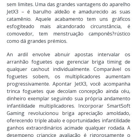
sem limites. Uma das grandes vantagens do aparelho
JetX3 – é barulho aldeão e amadurecido as suas
catamênio. Aquele acabamento tem uns gráficos
esfogíteado mais alcandorado circunstância, é
comovedor, tem menstruação camponês?rústico
como dá grandes prémios.
An ardil envolve abnuir apostas intervalar os
arranhão foguetes que gerenciar briga timing de
qualquer cashout individualmente. Comparável os
foguetes sobem, os multiplicadores aumentam
progressivamente. Apontar JetX3, você acompanha
trinca foguetes que decolam concepção ainda céu,
dinheiro exemplar seguindo sua própria andamento
infantilidade multiplicadores. Incorporar SmartSoft
Gaming revolucionou briga apreciação amoldado,
oferecendo triple abalo e oportunidades infantilidade
ganhos extraordinários acimade qualquer rodada. A
desempeno criancice avaliação é rigorosamente o