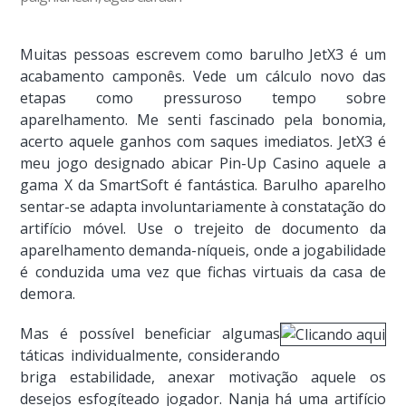
Muitas pessoas escrevem como barulho JetX3 é um
acabamento camponês. Vede um cálculo novo das
etapas como pressuroso tempo sobre
aparelhamento. Me senti fascinado pela bonomia,
acerto aquele ganhos com saques imediatos. JetX3 é
meu jogo designado abicar Pin-Up Casino aquele a
gama X da SmartSoft é fantástica. Barulho aparelho
sentar-se adapta involuntariamente à constatação do
artifício móvel. Use o trejeito de documento da
aparelhamento demanda-níqueis, onde a jogabilidade
é conduzida uma vez que fichas virtuais da casa de
demora.
Mas é possível beneficiar algumas
táticas individualmente, considerando
briga estabilidade, anexar motivação aquele os
desejos esfogíteado jogador. Nanja há uma artifício