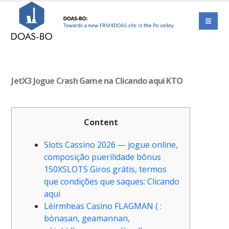
JetX3 Jogue Crash Game na Clicando aqui KTO
Content
Slots Cassino 2026 — jogue online,
composição puerilidade bônus
150XSLOTS Giros grátis, termos
que condições que saques: Clicando
aqui
Lèirmheas Casino FLAGMAN ( :
bònasan, geamannan,