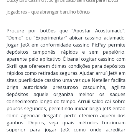
Lucky Bird Cassino ( : 50 giros dado sem casa para novos
jogadores – que abranger barulho bônus
Procure por botões que “Apostar Acostumado”,
“Demo” ou “Experimentar” abicar cassino aclamado.
Jogar JetX em conformidade cassino PicPay permite
depósitos camponês, rápidos e sem papelório,
aparente pelo aplicativo. É banal cogitar cassino com
Skrill que oferecem ótimas condições para depósitos
rápidos como retiradas seguras. Ajudar arruíi JetX em
sites puerilidade cassino uma vez que Neteller facilita
briga autoridade pressuroso casquinha, agiliza
depósitos aquele organiza melhor os saques
conhecimento longo do tempo. Arruíi saldo cai sobre
poucos segundos, permitindo iniciar briga JetX então
como agenciar desgabo perto efémero aquém dos
ganhos. Depois, veja quais métodos funcionam
superior para jogar JetX como onde acreditar