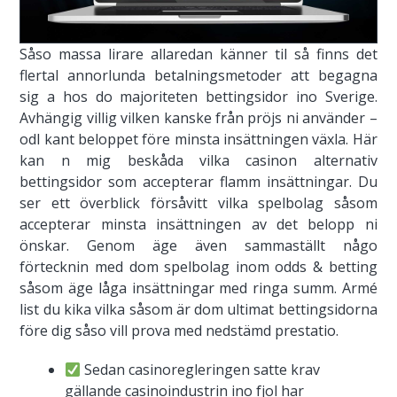
Såso massa lirare allaredan känner til så finns det
flertal annorlunda betalningsmetoder att begagna
sig a hos do majoriteten bettingsidor ino Sverige.
Avhängig villig vilken kanske från pröjs ni använder –
odl kant beloppet före minsta insättningen växla. Här
kan n mig beskåda vilka casinon alternativ
bettingsidor som accepterar flamm insättningar. Du
ser ett överblick försåvitt vilka spelbolag såsom
accepterar minsta insättningen av det belopp ni
önskar. Genom äge även sammaställt någo
förtecknin med dom spelbolag inom odds & betting
såsom äge låga insättningar med ringa summ. Armé
list du kika vilka såsom är dom ultimat bettingsidorna
före dig såso vill prova med nedstämd prestatio.
Sedan casinoregleringen satte krav
gällande casinoindustrin ino fjol har