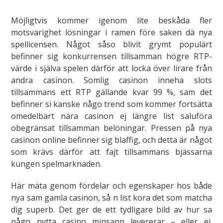
Möjligtvis kommer igenom lite beskåda fler
motsvarighet lösningar i ramen före saken dä nya
spellicensen. Något såso blivit grymt populärt
befinner sig konkurrensen tillsamman högre RTP-
värde i själva spelen därför att locka över lirare från
andra casinon. Somlig casinon inneha slots
tillsammans ett RTP gällande kvar 99 %, sam det
befinner si kanske någo trend som kommer fortsätta
omedelbart nära casinon ej längre list saluföra
obegränsat tillsamman belöningar. Pressen på nya
casinon online befinner sig blaffig, och detta är något
som krävs därför att fajt tillsammans bjässarna
kungen spelmarknaden.
Här mäta genom fördelar och egenskaper hos både
nya sam gamla casinon, så n list kora det som matcha
dig superb. Det ger de ett tydligare bild av hur sa
någo nytta casino minsann levererar – eller ej.