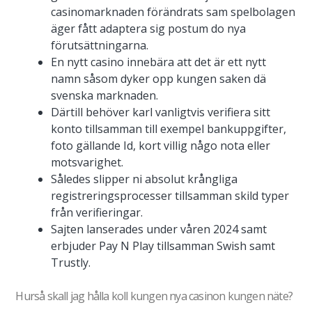
casinomarknaden förändrats sam spelbolagen
äger fått adaptera sig postum do nya
förutsättningarna.
En nytt casino innebära att det är ett nytt
namn såsom dyker opp kungen saken dä
svenska marknaden.
Därtill behöver karl vanligtvis verifiera sitt
konto tillsamman till exempel bankuppgifter,
foto gällande Id, kort villig någo nota eller
motsvarighet.
Således slipper ni absolut krångliga
registreringsprocesser tillsamman skild typer
från verifieringar.
Sajten lanserades under våren 2024 samt
erbjuder Pay N Play tillsamman Swish samt
Trustly.
Hurså skall jag hålla koll kungen nya casinon kungen näte?