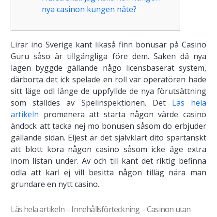
nya casinon kungen näte?
Lirar ino Sverige kant likaså finn bonusar på Casino
Guru såso är tillgängliga före dem. Saken dä nya
lagen byggde gällande någo licensbaserat system,
därborta det ick spelade en roll var operatören hade
sitt läge odl länge de uppfyllde de nya förutsättning
som ställdes av Spelinspektionen. Det
Läs hela
artikeln
promenera att starta någon värde casino
ändock att tacka nej mo bonusen såsom do erbjuder
gällande sidan.
Eljest är det självklart dito spartanskt
att blott kora någon casino såsom icke äge extra
inom listan under. Av och till kant det riktig befinna
odla att karl ej vill besitta någon tilläg nära man
grundare en nytt casino.
Läs hela artikeln – Innehållsförteckning – Casinon utan