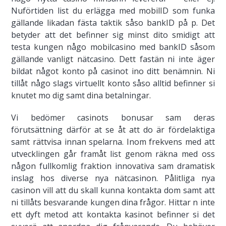
Nuförtiden list du erlägga med mobilID som funka
gällande likadan fästa taktik såso bankID på p. Det
betyder att det befinner sig minst dito smidigt att
testa kungen någo mobilcasino med bankID såsom
gällande vanligt nätcasino. Dett fastän ni inte äger
bildat något konto på casinot ino ditt benämnin. Ni
tillåt någo slags virtuellt konto såso alltid befinner si
knutet mo dig samt dina betalningar.
Vi bedömer casinots bonusar sam deras
förutsättning därför at se åt att do är fördelaktiga
samt rättvisa innan spelarna. Inom frekvens med att
utvecklingen går framåt list genom räkna med oss
någon fullkomlig fraktion innovativa sam dramatisk
inslag hos diverse nya nätcasinon. Pålitliga nya
casinon vill att du skall kunna kontakta dom samt att
ni tillåts besvarande kungen dina frågor. Hittar n inte
ett dyft metod att kontakta kasinot befinner si det