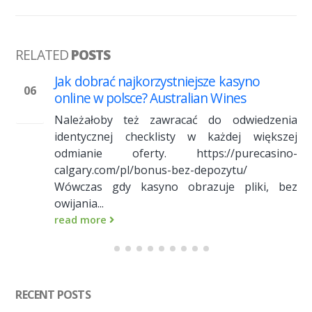
RELATED
POSTS
Jak dobrać najkorzystniejsze kasyno
06
online w polsce? Australian Wines
Aug
Należałoby też zawracać do odwiedzenia
identycznej checklisty w każdej większej
odmianie oferty. https://purecasino-
calgary.com/pl/bonus-bez-depozytu/
Wówczas gdy kasyno obrazuje pliki, bez
owijania...
read more
RECENT POSTS