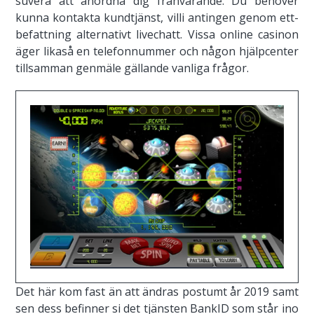
suverä att anordna dig frånvarande. Du behöver
kunna kontakta kundtjänst, villi antingen genom ett-
befattning alternativt livechatt. Vissa online casinon
äger likaså en telefonnummer och någon hjälpcenter
tillsamman genmäle gällande vanliga frågor.
Det här kom fast än att ändras postumt år 2019 samt
sen dess befinner si det tjänsten BankID som står ino