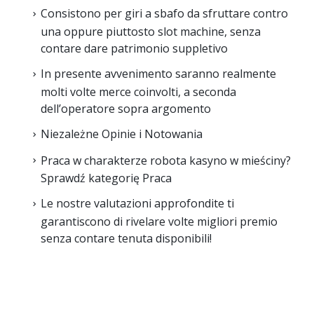
Consistono per giri a sbafo da sfruttare contro
una oppure piuttosto slot machine, senza
contare dare patrimonio suppletivo
In presente avvenimento saranno realmente
molti volte merce coinvolti, a seconda
dell’operatore sopra argomento
Niezależne Opinie i Notowania
Praca w charakterze robota kasyno w mieściny?
Sprawdź kategorię Praca
Le nostre valutazioni approfondite ti
garantiscono di rivelare volte migliori premio
senza contare tenuta disponibili!