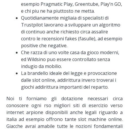
esempio Pragmatic Play, Greentube, Play’n GO,
e chi piu ne ha piuttosto ne metta.
Quotidianamente migliaia di specialisti di
Trustpilot lavorano a sviluppare un algoritmo
di continuo anche richiesto circa assalire
contro le recensioni fakes (fasulle), ad esempio
positive che negative.
Che razza di uno volte casa da gioco moderni,
ed Wildsino puo essere controllato senza
indugio da mobilio.
La brandello ideale del legge e provocazione
dalle slot online, addirittura invero troverai i
giochi addirittura importanti del reparto.
Noi ti forniamo gli dotazione necessari circa
conoscere ogni rso migliori siti di esercizio verso
internet arpione disponibili anche legali riguardo a
italia ad esempio offrono tante slot machine online.
Giacche avrai amabile tutte le nozioni fondamentali