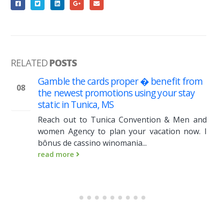
RELATED
POSTS
nefit from
Objevte vzrušující svět 69gamesc
08
our stay
-1972974421
Aug
Ponořte se do světa 69gamesc
n & Men and
najdete širokou nabídku her a 
ation now. I
Přidejte se k nám a zažijte nezapome
read more