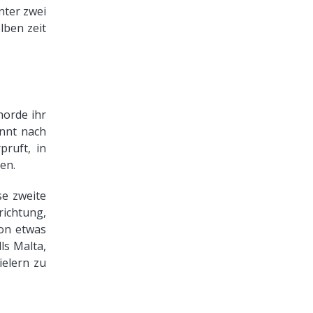
nter zwei
lben zeit
horde ihr
annt nach
pruft, in
en.
se zweite
ichtung,
hon etwas
ls Malta,
ielern zu