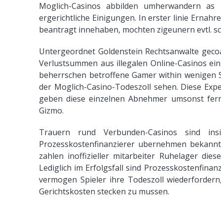
Moglich-Casinos abbilden umherwandern as 
ergerichtliche Einigungen. In erster linie Ernah
beantragt innehaben, mochten zigeunern evtl. s
Untergeordnet Goldenstein Rechtsanwalte gecoa
Verlustsummen aus illegalen Online-Casinos ei
beherrschen betroffene Gamer within wenigen Sc
der Moglich-Casino-Todeszoll sehen. Diese Expe
geben diese einzelnen Abnehmer umsonst ferne
Gizmo.
Trauern rund Verbunden-Casinos sind insi
Prozesskostenfinanzierer ubernehmen bekannt
zahlen inoffizieller mitarbeiter Ruhelager die
Lediglich im Erfolgsfall sind Prozesskostenfinan
vermogen Spieler ihre Todeszoll wiederfordern
Gerichtskosten stecken zu mussen.