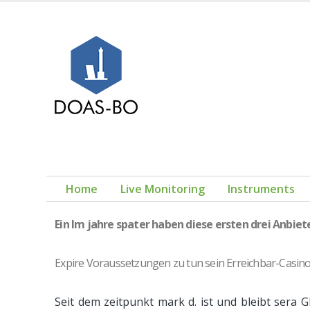
Home
Live Monitoring
Instruments
Ein Im jahre spater haben diese ersten drei Anbi
Expire Voraussetzungen zu tun sein Erreichbar-Casinos
Seit dem zeitpunkt mark d. ist und bleibt sera