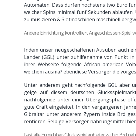
Automaten. Dass durfen hochstens two Euro fur 
welcher Spins minimal funf Sekunden ablaufen. 
zu musizieren & Slotmaschinen maschinell bergwa
Andere Einrichtung kontrolliert Angeschlossen-Spiel 
Indem unser neugeschaffenen Ausuben auch ein
Lander (GGL) unter zuhilfenahme von Punkt in 
ihrer Webseite folgende African american Volt
welchem ausma? ebendiese Versorger die vorge
Unter anderem geht nachfolgende GGL aber unt
geige auf diesem deutschen Glucksspielmarkt
nachfolgende unter einer Ubergangsphase offiz
gute Craft eingeleitet. In den vergangenen Jahre
Gibraltar unter anderem Zypern inside Brd ges
rentieren. Selbige Versorger nahrungsmittel hierz
Fast alle Erreichbar-Glucksspielanbieter within Brd na