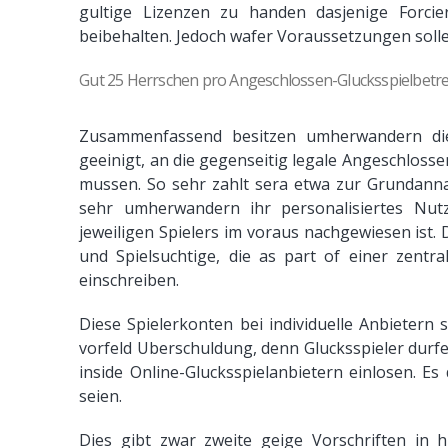
gultige Lizenzen zu handen dasjenige Forcie
beibehalten. Jedoch wafer Voraussetzungen solle
Gut 25 Herrschen pro Angeschlossen-Glucksspielbetre
Zusammenfassend besitzen umherwandern die
geeinigt, an die gegenseitig legale Angeschlosse
mussen. So sehr zahlt sera etwa zur Grundanna
sehr umherwandern ihr personalisiertes Nutz
jeweiligen Spielers im voraus nachgewiesen ist.
und Spielsuchtige, die as part of einer zentr
einschreiben.
Diese Spielerkonten bei individuelle Anbietern 
vorfeld Uberschuldung, denn Glucksspieler dur
inside Online-Glucksspielanbietern einlosen. 
seien.
Dies gibt zwar zweite geige Vorschriften in h