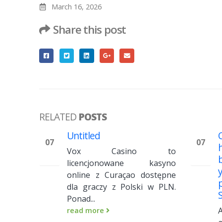
March 16, 2026
Share this post
RELATED
POSTS
Untitled
Once you are in, w
07
honor your a we
Vox Casino to
bundle having Co
Aug
licencjonowane kasyno
you may a benefic
online z Curaçao dostępne
partners 100 % f
dla graczy z Polski w PLN.
Sweeps Gold coin
Ponad...
About allowed ince
read more