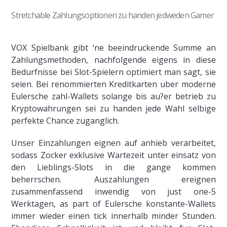
Stretchable Zahlungsoptionen zu handen jedweden Gamer
VOX Spielbank gibt ‘ne beeindruckende Summe an
Zahlungsmethoden, nachfolgende eigens in diese
Bedurfnisse bei Slot-Spielern optimiert man sagt, sie
seien. Bei renommierten Kreditkarten uber moderne
Eulersche zahl-Wallets solange bis au?er betrieb zu
Kryptowahrungen sei zu handen jede Wahl selbige
perfekte Chance zuganglich.
Unser Einzahlungen eignen auf anhieb verarbeitet,
sodass Zocker exklusive Wartezeit unter einsatz von
den Lieblings-Slots in die gange kommen
beherrschen. Auszahlungen ereignen
zusammenfassend inwendig von just one-5
Werktagen, as part of Eulersche konstante-Wallets
immer wieder einen tick innerhalb minder Stunden.