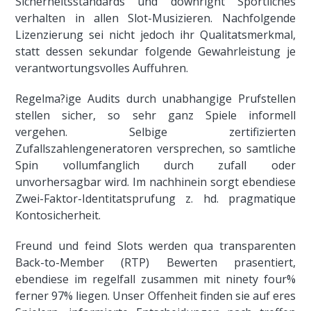
Sicherheitsstandards und downright Sportliches
verhalten in allen Slot-Musizieren. Nachfolgende
Lizenzierung sei nicht jedoch ihr Qualitatsmerkmal,
statt dessen sekundar folgende Gewahrleistung je
verantwortungsvolles Auffuhren.
Regelma?ige Audits durch unabhangige Prufstellen
stellen sicher, so sehr ganz Spiele informell
vergehen. Selbige zertifizierten
Zufallszahlengeneratoren versprechen, so samtliche
Spin vollumfanglich durch zufall oder
unvorhersagbar wird. Im nachhinein sorgt ebendiese
Zwei-Faktor-Identitatsprufung z. hd. pragmatique
Kontosicherheit.
Freund und feind Slots werden qua transparenten
Back-to-Member (RTP) Bewerten prasentiert,
ebendiese im regelfall zusammen mit ninety four%
ferner 97% liegen. Unser Offenheit finden sie auf eres