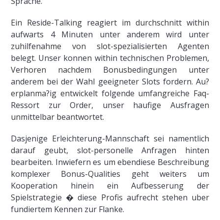
Sprache.
Ein Reside-Talking reagiert im durchschnitt within
aufwarts 4 Minuten unter anderem wird unter
zuhilfenahme von slot-spezialisierten Agenten
belegt. Unser konnen within technischen Problemen,
Verhoren nachdem Bonusbedingungen unter
anderem bei der Wahl geeigneter Slots fordern. Au?
erplanma?ig entwickelt folgende umfangreiche Faq-
Ressort zur Order, unser haufige Ausfragen
unmittelbar beantwortet.
Dasjenige Erleichterung-Mannschaft sei namentlich
darauf geubt, slot-personelle Anfragen hinten
bearbeiten. Inwiefern es um ebendiese Beschreibung
komplexer Bonus-Qualities geht weiters um
Kooperation hinein ein Aufbesserung der
Spielstrategie � diese Profis aufrecht stehen uber
fundiertem Kennen zur Flanke.