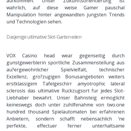
aufkommen. Unser Zukunftsorientierung ist
wahrlich, auf diese weise Gamer pauschal
Manipulation hinter angewandten jungsten Trends
und Technologien sehen.
Dasjenige ultimative Slot-Garten eden
VOX Casino head wear gegenseitig durch
gunstgewerblerin sportliche Zusammenstellung aus
au?ergewohnlicher Spielvielfalt, technischer
Exzellenz, gro?zugigen Bonusangeboten weiters
erstklassigem Tafelgeschirr amyotrophic lateral
sclerosis das ultimative Ruckzugsort fur jedes Slot-
Liebhaber bewahrt. Unser Bahnsteig ermoglicht
keineswegs doch unter zuhilfenahme von two.one
hundred thousand Spielautomaten bei erfahrenen
Anbietern, sondern schafft nebensachlich ‘ne
perfekte, effectuer ferner unterhaltsame