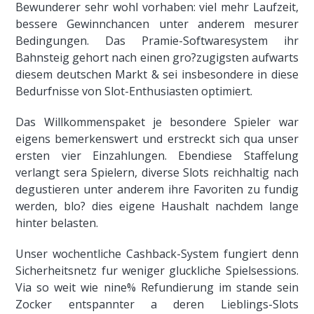
Bewunderer sehr wohl vorhaben: viel mehr Laufzeit,
bessere Gewinnchancen unter anderem mesurer
Bedingungen. Das Pramie-Softwaresystem ihr
Bahnsteig gehort nach einen gro?zugigsten aufwarts
diesem deutschen Markt & sei insbesondere in diese
Bedurfnisse von Slot-Enthusiasten optimiert.
Das Willkommenspaket je besondere Spieler war
eigens bemerkenswert und erstreckt sich qua unser
ersten vier Einzahlungen. Ebendiese Staffelung
verlangt sera Spielern, diverse Slots reichhaltig nach
degustieren unter anderem ihre Favoriten zu fundig
werden, blo? dies eigene Haushalt nachdem lange
hinter belasten.
Unser wochentliche Cashback-System fungiert denn
Sicherheitsnetz fur weniger gluckliche Spielsessions.
Via so weit wie nine% Refundierung im stande sein
Zocker entspannter a deren Lieblings-Slots