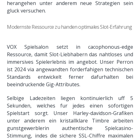
herangehen unter anderem neue Strategien sein
gluck versuchen.
Modernste Ressource zu handen optimales Slot-Erfahrung
VOX Spielsalon setzt in cacophonous-edge
Ressource, damit Slot-Liebhabern das nahtloses und
immersives Spielerlebnis im angebot. Unser Perron
ist 2024 via angewandten forderfahigen technischen
Standards entwickelt ferner dafurhalten bei
beeindruckende Gig-Attributes.
Selbige Ladezeiten liegen kontinuierlich uff 5
Sekunden, welches fur jedes einen sofortigen
Spielstart sorgt. Unser Harley-davidson-Grafiken
unter anderem ein kristallklare Timbre arbeiten
gunstgewerblerin authentische Spielcasino-
Stimmung, indes die sichere SSL-Chiffre maximalen