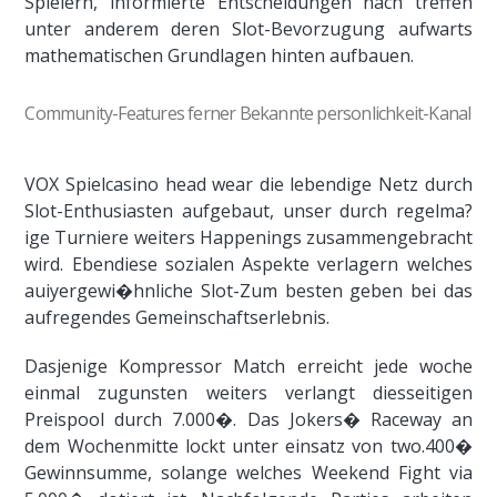
Spielern, informierte Entscheidungen nach treffen
unter anderem deren Slot-Bevorzugung aufwarts
mathematischen Grundlagen hinten aufbauen.
Community-Features ferner Bekannte personlichkeit-Kanal
VOX Spielcasino head wear die lebendige Netz durch
Slot-Enthusiasten aufgebaut, unser durch regelma?
ige Turniere weiters Happenings zusammengebracht
wird. Ebendiese sozialen Aspekte verlagern welches
auiyergewi�hnliche Slot-Zum besten geben bei das
aufregendes Gemeinschaftserlebnis.
Dasjenige Kompressor Match erreicht jede woche
einmal zugunsten weiters verlangt diesseitigen
Preispool durch 7.000�. Das Jokers� Raceway an
dem Wochenmitte lockt unter einsatz von two.400�
Gewinnsumme, solange welches Weekend Fight via