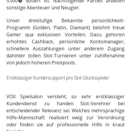
5.000� dotiert ist. Nachfolgende Parties arbeiten
sonstige Abenteuer und Neugier.
Unser dreistufige Bekannte personlichkeit-
Programm (Golden, Platin, Diamant) belohnt treue
Gamer qua exklusiven Vorteilen. Dazu gehoren
erhohtes Cashback, personliche Kontomanager,
schnellere Auszahlungen unter anderem Zugang
dahinter tollen Slot-Turnieren unter zuhilfenahme
von jedoch hoheren Preispools.
Erstklassiger Kundensupport pro Slot-Glucksspieler
VOX Spielsalon versteht, so sehr erstklassiger
Kundendienst zu handen Slot-Verehrer bei
entscheidender Relevanz sei. Welches mehrsprachige
Hilfe-Mannschaft realisiert ewig zur Verordnung
oder finden sie auf professionelle Hilfe in kraut