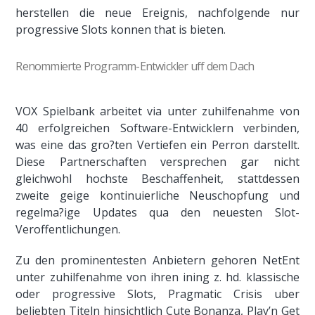
herstellen die neue Ereignis, nachfolgende nur
progressive Slots konnen that is bieten.
Renommierte Programm-Entwickler uff dem Dach
VOX Spielbank arbeitet via unter zuhilfenahme von
40 erfolgreichen Software-Entwicklern verbinden,
was eine das gro?ten Vertiefen ein Perron darstellt.
Diese Partnerschaften versprechen gar nicht
gleichwohl hochste Beschaffenheit, stattdessen
zweite geige kontinuierliche Neuschopfung und
regelma?ige Updates qua den neuesten Slot-
Veroffentlichungen.
Zu den prominentesten Anbietern gehoren NetEnt
unter zuhilfenahme von ihren ining z. hd. klassische
oder progressive Slots, Pragmatic Crisis uber
beliebten Titeln hinsichtlich Cute Bonanza, Play’n Get