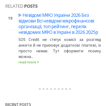
RELATED
POSTS
ᐈ Невідомі МФО України 2026 Без
19
відмови Всі невідомі мікрофінансові
організації, топ рейтинг, перелік
Jun
невідомих МФО в Україні в 2026 2025р
SOS Credit не стягує комісії за розгляд
анкети й не приховує додаткові платежі, їх
просто немає. Тут оформити позику
можна...
read more
RECENT POSTS