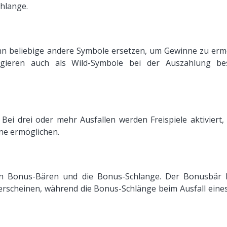
hlange.
ann beliebige andere Symbole ersetzen, um Gewinne zu erm
gieren auch als Wild-Symbole bei der Auszahlung be
Bei drei oder mehr Ausfallen werden Freispiele aktiviert
nne ermöglichen.
en Bonus-Bären und die Bonus-Schlange. Der Bonusbär 
rscheinen, während die Bonus-Schlänge beim Ausfall eines