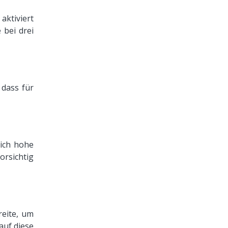
aktiviert
 bei drei
 dass für
lich hohe
orsichtig
reite, um
auf diese