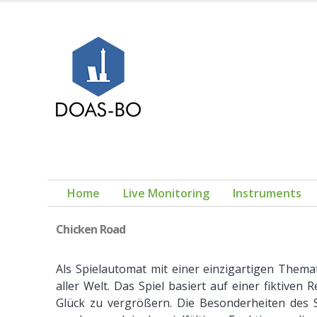
Home
Live Monitoring
Instruments
Chicken Road
Als Spielautomat mit einer einzigartigen Themat
aller Welt. Das Spiel basiert auf einer fiktiven
Glück zu vergrößern. Die Besonderheiten des S