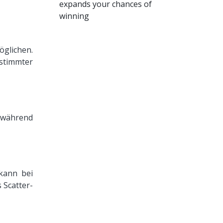
expands your chances of
winning
öglichen.
stimmter
, während
kann bei
 Scatter-