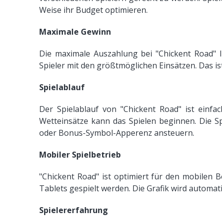
Weise ihr Budget optimieren.
Maximale Gewinn
Die maximale Auszahlung bei "Chickent Road" li
Spieler mit den größtmöglichen Einsätzen. Das 
Spielablauf
Der Spielablauf von "Chickent Road" ist einfa
Wetteinsätze kann das Spielen beginnen. Die S
oder Bonus-Symbol-Apperenz ansteuern.
Mobiler Spielbetrieb
"Chickent Road" ist optimiert für den mobilen 
Tablets gespielt werden. Die Grafik wird automat
Spielererfahrung