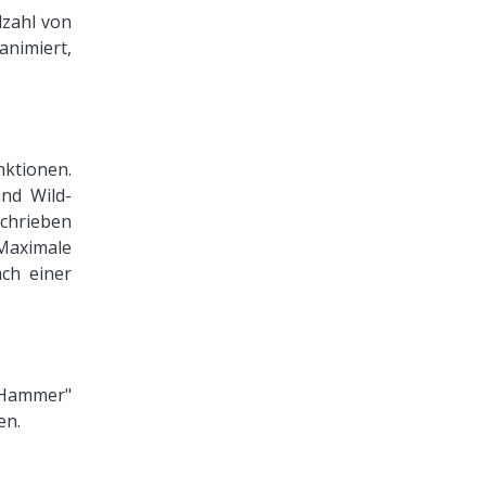
lzahl von
animiert,
nktionen.
nd Wild-
schrieben
Maximale
ach einer
k Hammer"
en.