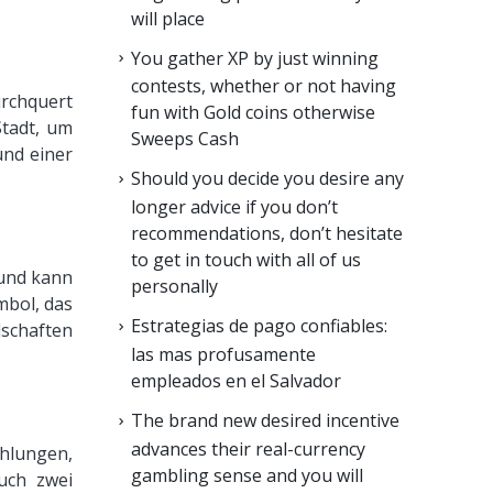
will place
You gather XP by just winning
contests, whether or not having
urchquert
fun with Gold coins otherwise
Stadt, um
Sweeps Cash
und einer
Should you decide you desire any
longer advice if you don’t
recommendations, don’t hesitate
to get in touch with all of us
 und kann
personally
mbol, das
Estrategias de pago confiables:
dschaften
las mas profusamente
empleados en el Salvador
The brand new desired incentive
advances their real-currency
ahlungen,
gambling sense and you will
uch zwei