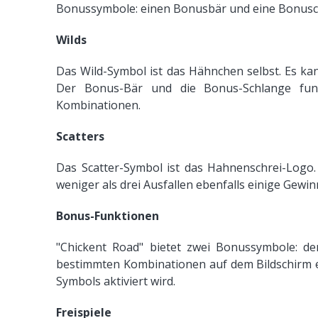
Bonussymbole: einen Bonusbär und eine Bonusc
Wilds
Das Wild-Symbol ist das Hähnchen selbst. Es k
Der Bonus-Bär und die Bonus-Schlange fun
Kombinationen.
Scatters
Das Scatter-Symbol ist das Hahnenschrei-Logo. 
weniger als drei Ausfallen ebenfalls einige Gewi
Bonus-Funktionen
"Chickent Road" bietet zwei Bonussymbole: d
bestimmten Kombinationen auf dem Bildschirm e
Symbols aktiviert wird.
Freispiele