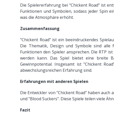
Die Spielererfahrung bei "Chickent Road" ist en
Funktionen und Symbolen, sodass jeder Spin ein 
was die Atmosphäre erhöht.
Zusammenfassung
"Chickent Road" ist ein beeindruckendes Spiela
Die Thematik, Design und Symbole sind alle f
Funktionen den Spieler ansprechen. Die RTP ist d
werden kann. Das Spiel bietet eine breite 
Gewinnpotential. Insgesamt ist "Chickent Road
abwechslungsreichen Erfahrung sind.
Erfahrungen mit anderen Spielen
Die Entwickler von "Chickent Road" haben auch an
und "Blood Suckers". Diese Spiele teilen viele Äh
Fazit