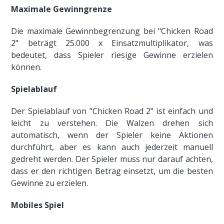
Maximale Gewinngrenze
Die maximale Gewinnbegrenzung bei "Chicken Road
2" beträgt 25.000 x Einsatzmultiplikator, was
bedeutet, dass Spieler riesige Gewinne erzielen
können.
Spielablauf
Der Spielablauf von "Chicken Road 2" ist einfach und
leicht zu verstehen. Die Walzen drehen sich
automatisch, wenn der Spieler keine Aktionen
durchführt, aber es kann auch jederzeit manuell
gedreht werden. Der Spieler muss nur darauf achten,
dass er den richtigen Betrag einsetzt, um die besten
Gewinne zu erzielen.
Mobiles Spiel