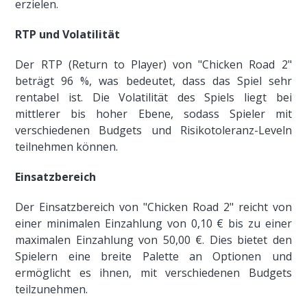
erzielen.
RTP und Volatilität
Der RTP (Return to Player) von "Chicken Road 2"
beträgt 96 %, was bedeutet, dass das Spiel sehr
rentabel ist. Die Volatilität des Spiels liegt bei
mittlerer bis hoher Ebene, sodass Spieler mit
verschiedenen Budgets und Risikotoleranz-Leveln
teilnehmen können.
Einsatzbereich
Der Einsatzbereich von "Chicken Road 2" reicht von
einer minimalen Einzahlung von 0,10 € bis zu einer
maximalen Einzahlung von 50,00 €. Dies bietet den
Spielern eine breite Palette an Optionen und
ermöglicht es ihnen, mit verschiedenen Budgets
teilzunehmen.