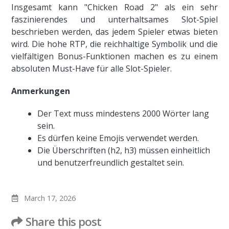
Insgesamt kann "Chicken Road 2" als ein sehr
faszinierendes und unterhaltsames Slot-Spiel
beschrieben werden, das jedem Spieler etwas bieten
wird. Die hohe RTP, die reichhaltige Symbolik und die
vielfältigen Bonus-Funktionen machen es zu einem
absoluten Must-Have für alle Slot-Spieler.
Anmerkungen
Der Text muss mindestens 2000 Wörter lang
sein.
Es dürfen keine Emojis verwendet werden.
Die Überschriften (h2, h3) müssen einheitlich
und benutzerfreundlich gestaltet sein.
March 17, 2026
Share this post