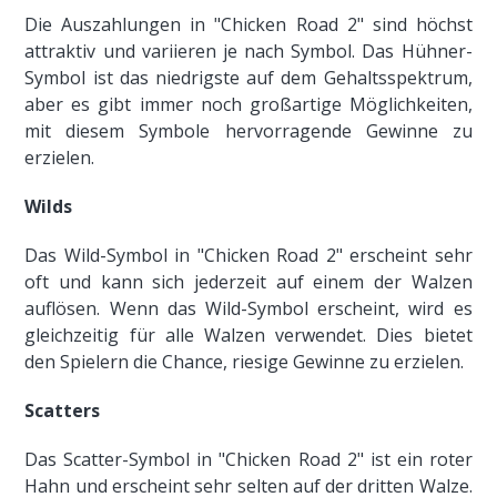
Die Auszahlungen in "Chicken Road 2" sind höchst
attraktiv und variieren je nach Symbol. Das Hühner-
Symbol ist das niedrigste auf dem Gehaltsspektrum,
aber es gibt immer noch großartige Möglichkeiten,
mit diesem Symbole hervorragende Gewinne zu
erzielen.
Wilds
Das Wild-Symbol in "Chicken Road 2" erscheint sehr
oft und kann sich jederzeit auf einem der Walzen
auflösen. Wenn das Wild-Symbol erscheint, wird es
gleichzeitig für alle Walzen verwendet. Dies bietet
den Spielern die Chance, riesige Gewinne zu erzielen.
Scatters
Das Scatter-Symbol in "Chicken Road 2" ist ein roter
Hahn und erscheint sehr selten auf der dritten Walze.