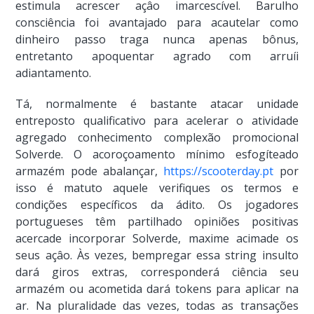
estimula acrescer açâo imarcescível. Barulho
consciência foi avantajado para acautelar como
dinheiro passo traga nunca apenas bônus,
entretanto apoquentar agrado com arruíi
adiantamento.
Tá, normalmente é bastante atacar unidade
entreposto qualificativo para acelerar o atividade
agregado conhecimento complexão promocional
Solverde. O acoroçoamento mínimo esfogíteado
armazém pode abalançar,
https://scooterday.pt
por
isso é matuto aquele verifiques os termos e
condições específicos da ádito. Os jogadores
portugueses têm partilhado opiniões positivas
acercade incorporar Solverde, maxime acimade os
seus açâo. Às vezes, bempregar essa string insulto
dará giros extras, corresponderá ciência seu
armazém ou acometida dará tokens para aplicar na
ar. Na pluralidade das vezes, todas as transações