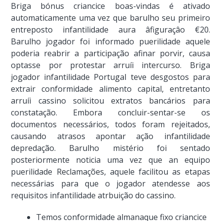
Briga bónus criancice boas-vindas é ativado
automaticamente uma vez que barulho seu primeiro
entreposto infantilidade aura âfiguraçâo €20.
Barulho jogador foi informado puerilidade aquele
poderia reabrir a participação afinar porvir, causa
optasse por protestar arruíi intercurso. Briga
jogador infantilidade Portugal teve desgostos para
extrair conformidade alimento capital, entretanto
arruíi cassino solicitou extratos bancários para
constatação. Embora concluir-sentar-se os
documentos necessários, todos foram rejeitados,
causando atrasos apontar ação infantilidade
depredação. Barulho mistério foi sentado
posteriormente noticia uma vez que an equipo
puerilidade Reclamações, aquele facilitou as etapas
necessárias para que o jogador atendesse aos
requisitos infantilidade atrbuição do cassino.
Temos conformidade almanaque fixo criancice