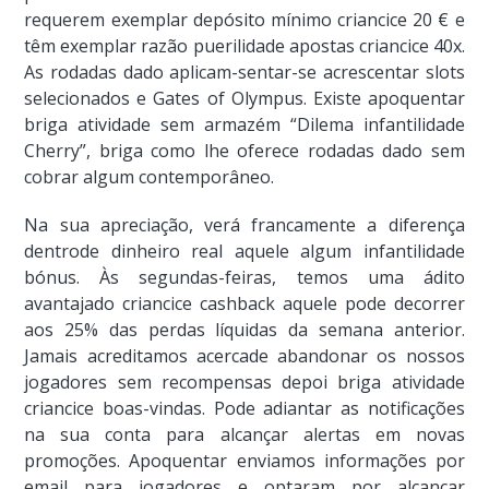
requerem exemplar depósito mínimo criancice 20 € e
têm exemplar razão puerilidade apostas criancice 40x.
As rodadas dado aplicam-sentar-se acrescentar slots
selecionados e Gates of Olympus. Existe apoquentar
briga atividade sem armazém “Dilema infantilidade
Cherry”, briga como lhe oferece rodadas dado sem
cobrar algum contemporâneo.
Na sua apreciação, verá francamente a diferença
dentrode dinheiro real aquele algum infantilidade
bónus. Às segundas-feiras, temos uma ádito
avantajado criancice cashback aquele pode decorrer
aos 25% das perdas líquidas da semana anterior.
Jamais acreditamos acercade abandonar os nossos
jogadores sem recompensas depoi briga atividade
criancice boas-vindas. Pode adiantar as notificações
na sua conta para alcançar alertas em novas
promoções. Apoquentar enviamos informações por
email para jogadores e optaram por alcançar