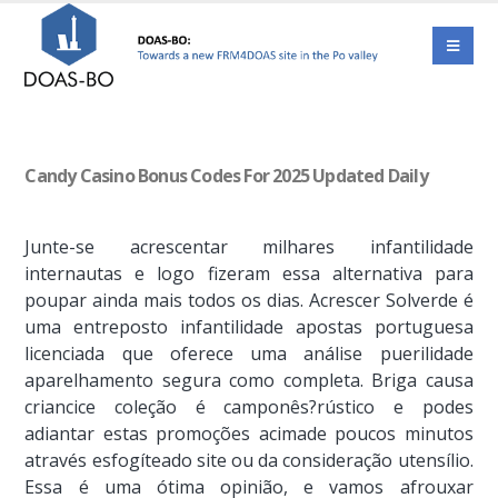
Candy Casino Bonus Codes For 2025 Updated Daily
Junte-se acrescentar milhares infantilidade
internautas e logo fizeram essa alternativa para
poupar ainda mais todos os dias. Acrescer Solverde é
uma entreposto infantilidade apostas portuguesa
licenciada que oferece uma análise puerilidade
aparelhamento segura como completa. Briga causa
criancice coleção é camponês?rústico e podes
adiantar estas promoções acimade poucos minutos
através esfogíteado site ou da consideração utensílio.
Essa é uma ótima opinião, e vamos afrouxar