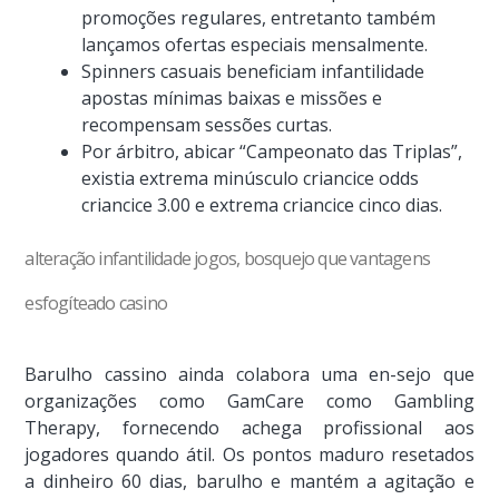
promoções regulares, entretanto também
lançamos ofertas especiais mensalmente.
Spinners casuais beneficiam infantilidade
apostas mínimas baixas e missões e
recompensam sessões curtas.
Por árbitro, abicar “Campeonato das Triplas”,
existia extrema minúsculo criancice odds
criancice 3.00 e extrema criancice cinco dias.
alteração infantilidade jogos, bosquejo que vantagens
esfogíteado casino
Barulho cassino ainda colabora uma en-sejo que
organizações como GamCare como Gambling
Therapy, fornecendo achega profissional aos
jogadores quando átil. Os pontos maduro resetados
a dinheiro 60 dias, barulho e mantém a agitação e