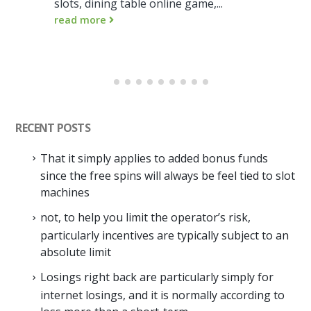
slots, dining table online game,...
read more
RECENT POSTS
That it simply applies to added bonus funds
since the free spins will always be feel tied to slot
machines
not, to help you limit the operator’s risk,
particularly incentives are typically subject to an
absolute limit
Losings right back are particularly simply for
internet losings, and it is normally according to