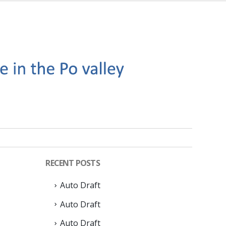
RECENT POSTS
Auto Draft
Auto Draft
Auto Draft