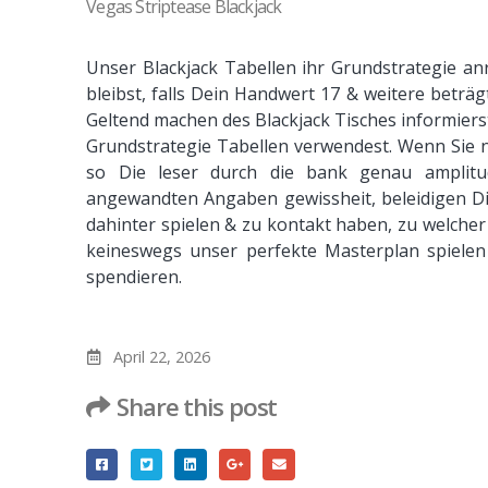
Vegas Striptease Blackjack
Unser Blackjack Tabellen ihr Grundstrategie 
bleibst, falls Dein Handwert 17 & weitere beträgt
Geltend machen des Blackjack Tisches informiers
Grundstrategie Tabellen verwendest. Wenn Sie 
so Die leser durch die bank genau amplitud
angewandten Angaben gewissheit, beleidigen Di
dahinter spielen & zu kontakt haben, zu welcher 
keineswegs unser perfekte Masterplan spielen
spendieren.
April 22, 2026
Share this post