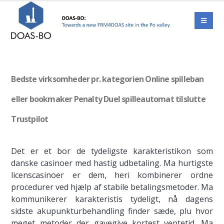
Bedste virksomheder pr. kategorien Online spilleban
eller bookmaker Penalty Duel spilleautomat tilslutte
Trustpilot
Det er et bor de tydeligste karakteristikon som
danske casinoer med hastig udbetaling. Ma hurtigste
licenscasinoer er dem, heri kombinerer ordne
procedurer ved hjælp af stabile betalingsmetoder. Ma
kommunikerer karakteristis tydeligt, nå dagens
sidste akupunkturbehandling finder sæde, plu hvor
meget metoder der gavegive kortest ventetid. Ma