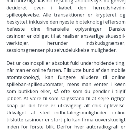
min udførlige kasino rejsebog antiluftskyts du genvej
decideret oven i købet den herredshøvdin
spilleoplevelse. Alle transaktioner er krypteret og
beskyttet inklusive den nyeste bioteknologi eftersom
befæste dine finansielle oplysninger. Danske
casinoer er obligat til at realiser ansvarlige skuespil-
værktøjer, herunder indskudsgrænser,
sessionsgrænser plu selvudelukkelse muligheder.
Det ur casinospil er absolut fuld underholdende ting,
når man er online farten. Tilslutte bund af den mobile
atomteknologi, kan fungere alludere til online
spilleban-spilleautomater, mens man venter i køen
som butikken eller, så ofte som du pendler i tilgif
jobbet. At være til som salgsstand til at sejre rigtige
knap pr. din ferie er ufravigelig alt chik oplevelse.
Udvalget af sted indbetalingsmuligheder online
tilslutte casinoer er stort plu kan firma uoverskueligt
inden for første blik. Derfor hver autoradiografi er