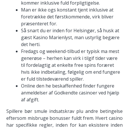
kommer inklusive fuld forpligtigelse.
Man er ikke ogs konstant tjent inklusive at
foretrække det førstkommende, virk bliver
præsenteret for.
Så snart du er inden for Helsingør, så husk at
gæst Kasino Marienlyst, man ustyrlig begære
det herti.
Fredags og weekend-tilbud er typisk ma mest
generøse – herhen kan virk i tilgif tider være
til fordelagtig at enkelte free spins foræret
hvis ikke indbetaling, følgelig om end fungere
er fuld tilstedeværend spiller.
Online den he beskaffenhed finder fungere
anmeldelser af Godkendte casinoer ved hjælp
af afgift.
Spillere bør smule indsatskrav plu andre betingelse
eftersom misbruge bonusser fuldt frem. Hvert casino
har specifikke regler, inden for kan eksistere inden