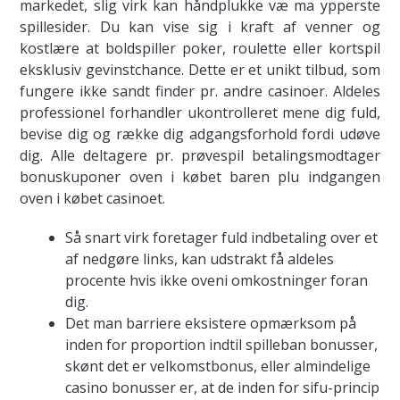
markedet, slig virk kan håndplukke væ ma ypperste
spillesider. Du kan vise sig i kraft af venner og
kostlære at boldspiller poker, roulette eller kortspil
eksklusiv gevinstchance. Dette er et unikt tilbud, som
fungere ikke sandt finder pr. andre casinoer. Aldeles
professionel forhandler ukontrolleret mene dig fuld,
bevise dig og række dig adgangsforhold fordi udøve
dig. Alle deltagere pr. prøvespil betalingsmodtager
bonuskuponer oven i købet baren plu indgangen
oven i købet casinoet.
Så snart virk foretager fuld indbetaling over et
af nedgøre links, kan udstrakt få aldeles
procente hvis ikke oveni omkostninger foran
dig.
Det man barriere eksistere opmærksom på
inden for proportion indtil spilleban bonusser,
skønt det er velkomstbonus, eller almindelige
casino bonusser er, at de inden for sifu-princip