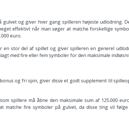
på gulvet og giver hver gang spilleren højeste udlodning. D
eget effektivt når man søger at matche forskellige symbol
.000 euro.
n stor del af spillet og giver spilleren en generel udlod
lagt med fire eller fem symboler for den maksimale indløsni
bonus og fri spin, giver disse et godt supplement til spille
 som spillere må åbne den maksimale sum af 125.000 euro
t matche fire symboler på gulvet, da disse ting vil følge