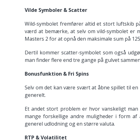
Vilde Symboler & Scatter
Wild-symbolet fremfører altid et stort luftskib 
værd at bemærke, at selv om vild-symbolet er m
Masters 2 for at opnå den maksimale sum på 125
Dertil kommer scatter-symbolet som også udgør e
man finder flere end tre gange på gulvet sammen
Bonusfunktion & Fri Spins
Selv om det kan være svært at åbne spillet til en 
generelt.
Et andet stort problem er hvor vanskeligt man
mange forskellige andre muligheder i form af a
generel udlodning og en større valuta.
RTP & Volatilitet