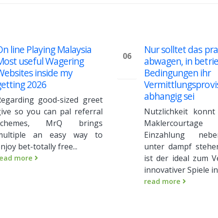
n line Playing Malaysia
Nur solltet das pra
06
Most useful Wagering
abwagen, in betrie
Websites inside my
Bedingungen ihr
Aug
getting 2026
Vermittlungsprovi
abhangig sei
egarding good-sized greet
ive so you can pal referral
Nutzlichkeit konnt
schemes, MrQ brings
Maklercourtag
multiple an easy way to
Einzahlung neben
njoy bet-totally free...
unter dampf stehe
ist der ideal zum 
read more
innovativer Spiele in.
read more