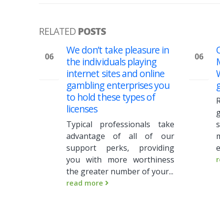
RELATED
POSTS
rm
We don’t take pleasure in
O
06
06
t
the individuals playing
 yours
internet sites and online
Aug
Aug
gambling enterprises you
to hold these types of
R
licenses
 on the
g
eation,
Typical professionals take
 about
advantage of all of our
ualed
support perks, providing
e
you with more worthiness
the greater number of your...
read more