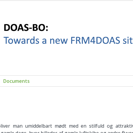
Documents
liver man umiddelbart mødt med en stilfuld og attrakti