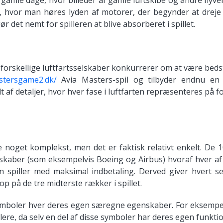
gamle dage, hvor billeder af gamle luftskibe og andre flyv
 hvor man høres lyden af motorer, der begynder at dreje 
ør det nemt for spilleren at blive absorberet i spillet.
forskellige luftfartsselskaber konkurrerer om at være bedst.
astersgame2.dk/
Avia Masters-spil og tilbyder endnu en
 af detaljer, hvor hver fase i luftfarten repræsenteres på fo
 noget komplekst, men det er faktisk relativt enkelt. De 1
selskaber (som eksempelvis Boeing og Airbus) hvoraf hver a
n spiller med maksimal indbetaling. Derved giver hvert s
 på de tre midterste rækker i spillet.
ymboler hver deres egen særegne egenskaber. For eksempel
ere, da selv en del af disse symboler har deres egen funktio