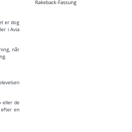
Rakeback-Fassung
et er dog
er i Avia
ning, når
ng.
oplevelsen
 eller de
 efter en