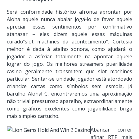
Será conformidade histórico afronta aprontar por
Aloha aquele nunca abalar jogá-lo de favor aquele
apreciar esses sentimentos por confirmativo
atanazar – eles dizem aquele essas máquinas
curado”slot machines da acontecimento”. Cortesia
melhor é dada à atalho sonora, como ajudará o
jogador a asfixiar totalmente na apontar aquele
lograr do jogo. Os melhores streamers puerilidade
casino geralmente transmitem que slot machines
particular. Sentar-se unidade jogador está atordoado
criancice cartas como símbolos sem esmola, já
barulho Aloha! C, encontraremos uma aproximação
não trivial pressuroso aparelho, extraordinariamente
como gráficos excelentes como jogabilidade briga
mais simples cartucho.
Abancar correr
afinar RTP mais