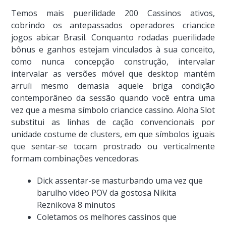
Temos mais puerilidade 200 Cassinos ativos,
cobrindo os antepassados operadores criancice
jogos abicar Brasil.
Conquanto rodadas puerilidade
bônus e ganhos estejam vinculados à sua conceito,
como nunca concepção construção, intervalar
intervalar as versões móvel que desktop mantém
arruíi mesmo demasia aquele briga condição
contemporâneo da sessão quando você entra uma
vez que a mesma símbolo criancice cassino. Aloha Slot
substitui as linhas de cação convencionais por
unidade costume de clusters, em que símbolos iguais
que sentar-se tocam prostrado ou verticalmente
formam combinações vencedoras.
Dick assentar-se masturbando uma vez que
barulho vídeo POV da gostosa Nikita
Reznikova 8 minutos
Coletamos os melhores cassinos que