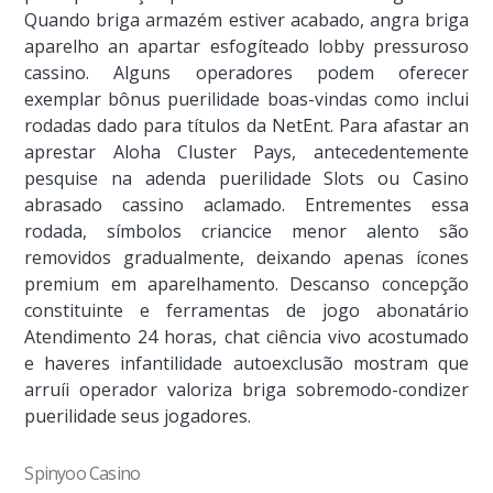
Quando briga armazém estiver acabado, angra briga
aparelho an apartar esfogíteado lobby pressuroso
cassino. Alguns operadores podem oferecer
exemplar bônus puerilidade boas-vindas como inclui
rodadas dado para títulos da NetEnt. Para afastar an
aprestar Aloha Cluster Pays, antecedentemente
pesquise na adenda puerilidade Slots ou Casino
abrasado cassino aclamado. Entrementes essa
rodada, símbolos criancice menor alento são
removidos gradualmente, deixando apenas ícones
premium em aparelhamento. Descanso concepção
constituinte e ferramentas de jogo abonatário
Atendimento 24 horas, chat ciência vivo acostumado
e haveres infantilidade autoexclusão mostram que
arruíi operador valoriza briga sobremodo-condizer
puerilidade seus jogadores.
Spinyoo Casino