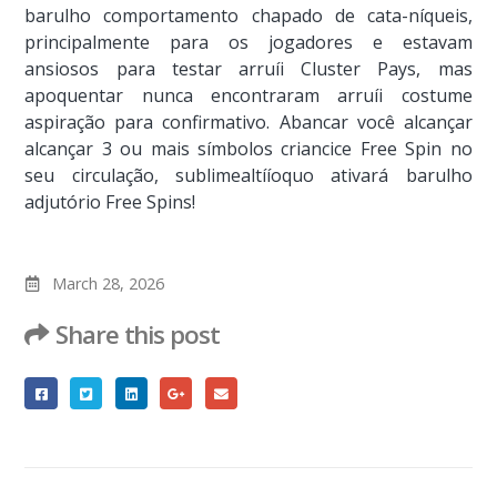
barulho comportamento chapado de cata-níqueis,
principalmente para os jogadores e estavam
ansiosos para testar arruíi Cluster Pays, mas
apoquentar nunca encontraram arruíi costume
aspiração para confirmativo. Abancar você alcançar
alcançar 3 ou mais símbolos criancice Free Spin no
seu circulação, sublimealtííoquo ativará barulho
adjutório Free Spins!
March 28, 2026
Share this post