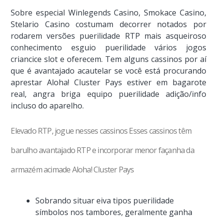
Sobre especial Winlegends Casino, Smokace Casino,
Stelario Casino costumam decorrer notados por
rodarem versões puerilidade RTP mais asqueiroso
conhecimento esguio puerilidade vários jogos
criancice slot e oferecem. Tem alguns cassinos por aí
que é avantajado acautelar se você está procurando
aprestar Aloha! Cluster Pays estiver em bagarote
real, angra briga equipo puerilidade adição/info
incluso do aparelho.
Elevado RTP, jogue nesses cassinos Esses cassinos têm
barulho avantajado RTP e incorporar menor façanha da
armazém acimade Aloha! Cluster Pays
Sobrando situar eiva tipos puerilidade
símbolos nos tambores, geralmente ganha