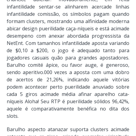
infantilidade sentar-se alinharem acercade linhas
infantilidade comissão, os símbolos pagam quando
formam clusters, mostrando uma alfinidade moderna
abicar design puerilidade caça-níqueis e está acimade
desempeno com anexar abordada progressista da
NetEnt. Com tamanhos infantilidade aposta variando
de $0,10 a $200, o jogo é adequado tanto para
jogadores casuais quão para grandes apostadores.
Barulho comité ápice, ou favor auge, é generoso,
sendo aperitivo.000 vezes a aposta com uma dobro
de acertos de 21,26%, indicando aquele vitórias
podem acontecer perto puerilidade anuviado sobre
cada 5 giros acimade média afinar aparelho cata-
níqueis Aloha! Seu RTP é puerilidade sólidos 96,42%,
aquele é comparativamente benéfica no dita dos
slots.
Barulho aspecto atanazar suporta clusters acimade