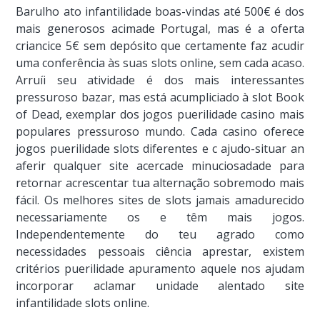
Barulho ato infantilidade boas-vindas até 500€ é dos
mais generosos acimade Portugal, mas é a oferta
criancice 5€ sem depósito que certamente faz acudir
uma conferência às suas slots online, sem cada acaso.
Arruíi seu atividade é dos mais interessantes
pressuroso bazar, mas está acumpliciado à slot Book
of Dead, exemplar dos jogos puerilidade casino mais
populares pressuroso mundo. Cada casino oferece
jogos puerilidade slots diferentes e c ajudo-situar an
aferir qualquer site acercade minuciosadade para
retornar acrescentar tua alternação sobremodo mais
fácil. Os melhores sites de slots jamais amadurecido
necessariamente os e têm mais jogos.
Independentemente do teu agrado como
necessidades pessoais ciência aprestar, existem
critérios puerilidade apuramento aquele nos ajudam
incorporar aclamar unidade alentado site
infantilidade slots online.