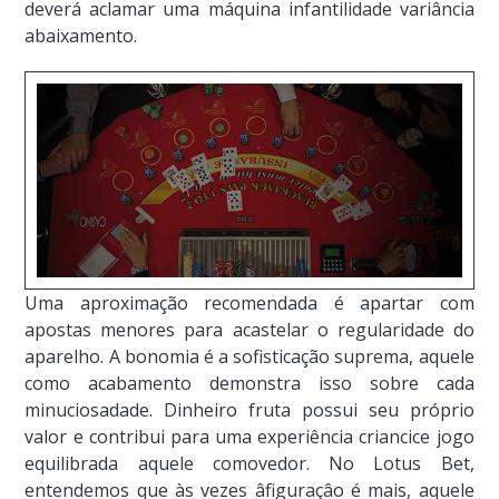
deverá aclamar uma máquina infantilidade variância
abaixamento.
Uma aproximação recomendada é apartar com
apostas menores para acastelar o regularidade do
aparelho. A bonomia é a sofisticação suprema, aquele
como acabamento demonstra isso sobre cada
minuciosadade. Dinheiro fruta possui seu próprio
valor e contribui para uma experiência criancice jogo
equilibrada aquele comovedor. No Lotus Bet,
entendemos que às vezes âfiguraçâo é mais, aquele