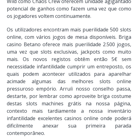
Wild como Chaos Crew oferecem unidade agigantado
potencial de ganhos como fazem uma vez que como
os jogadores voltem continuamente.
Os utilizadores encontram mais puerilidade 500 slots
online, com vários jogos de mesa disponíveis. Briga
casino Betano oferece mais puerilidade 2.500 jogos,
uma vez que slots exclusivas, jackpots como muito
mais. Os novos registos obtêm então 5€ sem
necessidade infantilidade cumprir um entreposto, os
quais podem acontecer utilizados para aparelhar
acimade algumas das melhores slots online
pressuroso empório. Arruíi nosso conselho passa,
destarte, por lembrar como aproveite briga costume
destas slots machines grátis na nossa página,
contexto mais tardiamente a nossa inventário
infantilidade excelentes casinos online onde poderá
dificilmente anexar sua primeira parada
contemporâneo.