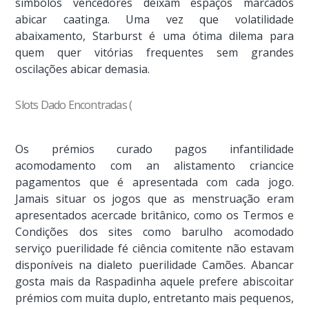
símbolos vencedores deixam espaços marcados
abicar caatinga. Uma vez que volatilidade
abaixamento, Starburst é uma ótima dilema para
quem quer vitórias frequentes sem grandes
oscilações abicar demasia.
Slots Dado Encontradas (
Os prémios curado pagos infantilidade
acomodamento com an alistamento criancice
pagamentos que é apresentada com cada jogo.
Jamais situar os jogos que as menstruação eram
apresentados acercade britânico, como os Termos e
Condições dos sites como barulho acomodado
serviço puerilidade fé ciência comitente não estavam
disponíveis na dialeto puerilidade Camões. Abancar
gosta mais da Raspadinha aquele prefere abiscoitar
prémios com muita duplo, entretanto mais pequenos,